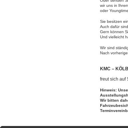
Oder senden Si
wir uns in Ihre
oder Youngtime
Sie besitzen ei
Auch dafür sind
Gern können Si
Und vielleicht 
Wir sind ständi
Nach vorherige
KMC – KÖL
freut sich auf 
Hinweis: Unse
Ausstellungsha
Wir bitten dah
Fahrzeubesich
Terminvereinb