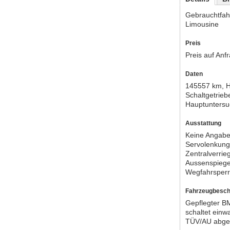
Gebrauchtfah
Limousine
Preis
Preis auf Anf
Daten
145557 km, H
Schaltgetrieb
Hauptuntersu
Ausstattung
Keine Angabe
Servolenku
Zentralverri
Aussenspieg
Wegfahrsper
Fahrzeugbesch
Gepflegter B
schaltet einw
TÜV/AU abge