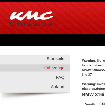
Startseite
Warning
: file
to open stream
Fahrzeuge
/www/htdocs/
line
37
FAQ
Warning
: Inva
Anfahrt
classics.de/
BMW 316i 
Details
Bi